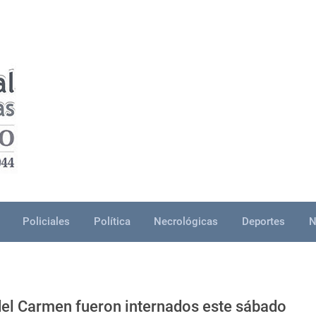
Policiales
Política
Necrológicas
Deportes
N
 del Carmen fueron internados este sábado