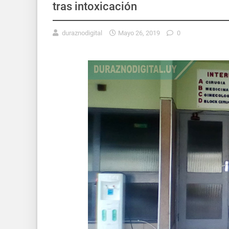
tras intoxicación
duraznodigital
Mayo 26, 2019
0