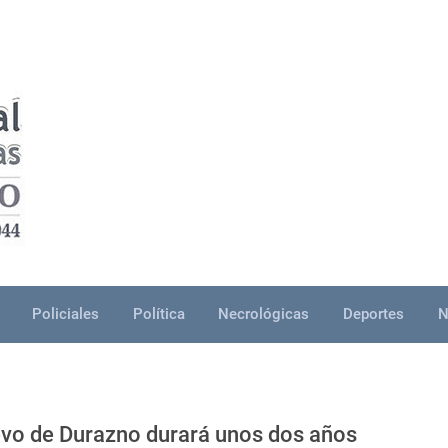
Policiales
Política
Necrológicas
Deportes
N
evo de Durazno durará unos dos años