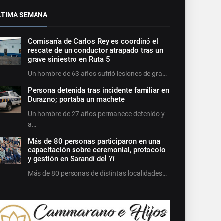
LTIMA SEMANA
Comisaría de Carlos Reyles coordinó el
rescate de un conductor atrapado tras un
grave siniestro en Ruta 5
Un hombre de 63 años sufrió lesiones de gra…
Persona detenida tras incidente familiar en
Durazno; portaba un machete
Un hombre de 27 años permanece detenido y
a…
Más de 80 personas participaron en una
capacitación sobre ceremonial, protocolo
y gestión en Sarandí del Yí
Más de 80 personas de distintas localidades…