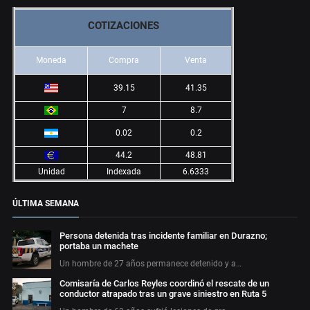
COTIZACIONES
Moneda
Compra
Venta
39.15
41.35
7
8.7
0.02
0.2
44.2
48.81
Unidad
Indexada
6.6333
ÚLTIMA SEMANA
Persona detenida tras incidente familiar en Durazno;
portaba un machete
Un hombre de 27 años permanece detenido y a…
Comisaría de Carlos Reyles coordinó el rescate de un
conductor atrapado tras un grave siniestro en Ruta 5