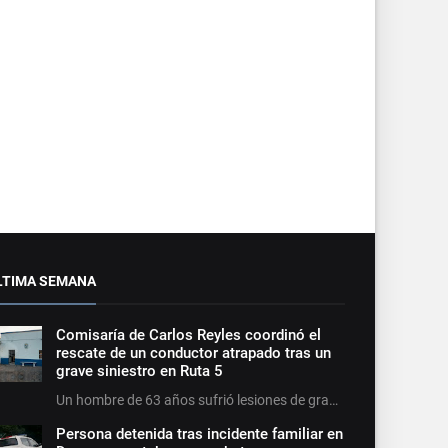
LTIMA SEMANA
Comisaría de Carlos Reyles coordinó el
rescate de un conductor atrapado tras un
grave siniestro en Ruta 5
Un hombre de 63 años sufrió lesiones de gra…
Persona detenida tras incidente familiar en