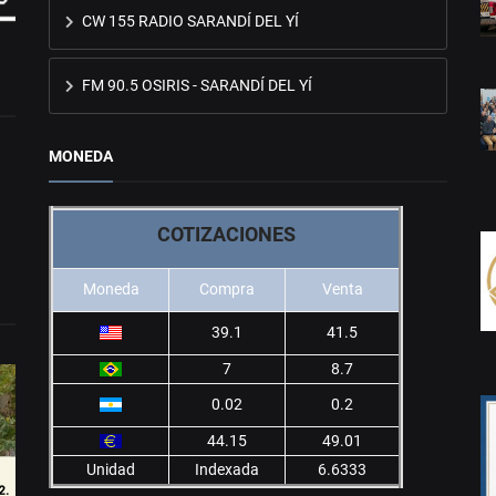
CW 155 RADIO SARANDÍ DEL YÍ
FM 90.5 OSIRIS - SARANDÍ DEL YÍ
MONEDA
COTIZACIONES
Moneda
Compra
Venta
39.1
41.5
7
8.7
0.02
0.2
44.15
49.01
Unidad
Indexada
6.6333