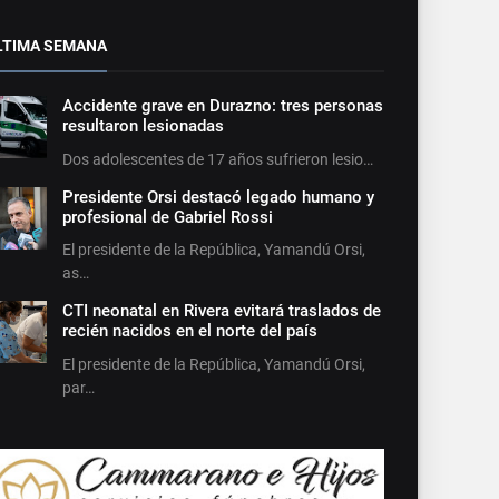
LTIMA SEMANA
Accidente grave en Durazno: tres personas
resultaron lesionadas
Dos adolescentes de 17 años sufrieron lesio…
Presidente Orsi destacó legado humano y
profesional de Gabriel Rossi
El presidente de la República, Yamandú Orsi,
as…
CTI neonatal en Rivera evitará traslados de
recién nacidos en el norte del país
El presidente de la República, Yamandú Orsi,
par…