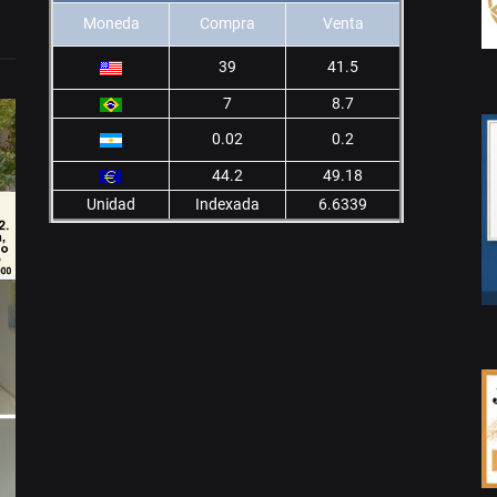
Moneda
Compra
Venta
39
41.5
7
8.7
0.02
0.2
44.2
49.18
Unidad
Indexada
6.6339