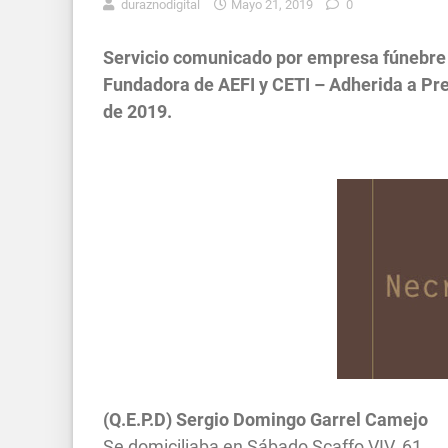
duraznodigital
Mayo 21, 2019
0
Servicio comunicado por empresa fúnebre 
Fundadora de AEFI y CETI – Adherida a Pre
de 2019.
(Q.E.P.D) Sergio Domingo Garrel Camejo
Se domiciliaba en Sábado Scaffo VIV. 61