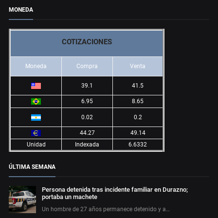
MONEDA
COTIZACIONES
Moneda
Compra
Venta
39.1
41.5
6.95
8.65
0.02
0.2
44.27
49.14
Unidad
Indexada
6.6332
ÚLTIMA SEMANA
Persona detenida tras incidente familiar en Durazno;
portaba un machete
Un hombre de 27 años permanece detenido y a…