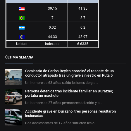
39.15
41.35
7
8.7
0.02
0.2
44.33
48.97
Unidad
Indexada
6.6335
ÚLTIMA SEMANA
Comisaría de Carlos Reyles coordinó el rescate de un
conductor atrapado tras un grave siniestro en Ruta 5
Un hombre de 63 años sufrió lesiones de gra…
Persona detenida tras incidente familiar en Durazno;
portaba un machete
Un hombre de 27 años permanece detenido y a…
Accidente grave en Durazno: tres personas resultaron
lesionadas
Dos adolescentes de 17 años sufrieron lesio…