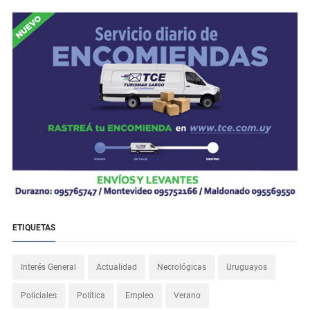
ETIQUETAS
Interés General
Actualidad
Necrológicas
Uruguayos
Policiales
Política
Empleo
Verano