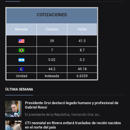
COTIZACIONES
Moneda
Compra
Venta
39
41.5
7
8.7
0.02
0.2
44.2
49.18
Unidad
Indexada
6.6339
ÚLTIMA SEMANA
Presidente Orsi destacó legado humano y profesional de
Gabriel Rossi
El presidente de la República, Yamandú Orsi, as…
CTI neonatal en Rivera evitará traslados de recién nacidos
en el norte del país