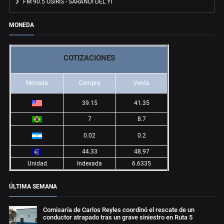
FM 90.5 OSIRIS - SARANDÍ DEL YÍ
MONEDA
COTIZACIONES
Moneda
Compra
Venta
39.15
41.35
7
8.7
0.02
0.2
44.33
48.97
Unidad
Indexada
6.6335
ÚLTIMA SEMANA
Comisaría de Carlos Reyles coordinó el rescate de un
conductor atrapado tras un grave siniestro en Ruta 5