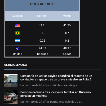
COTIZACIONES
Moneda
Compra
Venta
39.15
41.35
7
8.7
0.02
0.2
44.33
48.97
Unidad
Indexada
6.6335
ÚLTIMA SEMANA
Comisaría de Carlos Reyles coordinó el rescate de un
conductor atrapado tras un grave siniestro en Ruta 5
Un hombre de 63 años sufrió lesiones de gra…
Persona detenida tras incidente familiar en Durazno;
portaba un machete
Un hombre de 27 años permanece detenido y a…