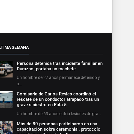
LTIMA SEMANA
Persona detenida tras incidente familiar en
Durazno; portaba un machete
Un hombre de 27 años permanece detenido y
a…
Comisaría de Carlos Reyles coordinó el
rescate de un conductor atrapado tras un
grave siniestro en Ruta 5
Un hombre de 63 años sufrió lesiones de gra…
Más de 80 personas participaron en una
capacitación sobre ceremonial, protocolo