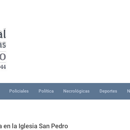
Policiales
Política
Necrológicas
Deportes
N
a en la Iglesia San Pedro