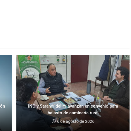
eón
INC y Sarandí del Yí avanzan en convenio para
balasto de caminería rural
6 de agosto de 2026