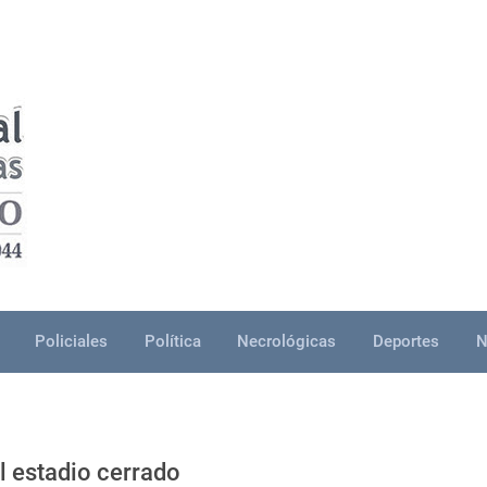
Policiales
Política
Necrológicas
Deportes
N
l estadio cerrado