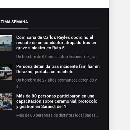
LTIMA SEMANA
Comisaría de Carlos Reyles coordinó el
rescate de un conductor atrapado tras un
grave siniestro en Ruta 5
Un hombre de 63 años sufrió lesiones de gra…
Persona detenida tras incidente familiar en
Durazno; portaba un machete
Un hombre de 27 años permanece detenido y
a…
Más de 80 personas participaron en una
capacitación sobre ceremonial, protocolo
y gestión en Sarandí del Yí
Más de 80 personas de distintas localidades…