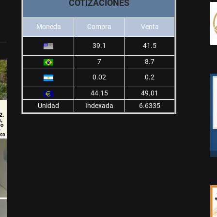
COTIZACIONES
Moneda
Compra
Venta
39.1
41.5
7
8.7
0.02
0.2
44.15
49.01
Unidad
Indexada
6.6335