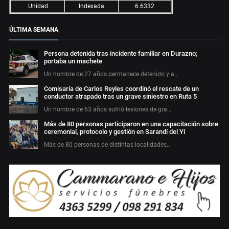
Unidad
Indexada
6.6332
ÚLTIMA SEMANA
Persona detenida tras incidente familiar en Durazno;
portaba un machete
Un hombre de 27 años permanece detenido y a…
Comisaría de Carlos Reyles coordinó el rescate de un
conductor atrapado tras un grave siniestro en Ruta 5
Un hombre de 63 años sufrió lesiones de gra…
Más de 80 personas participaron en una capacitación sobre
ceremonial, protocolo y gestión en Sarandí del Yí
Más de 80 personas de distintas localidades…