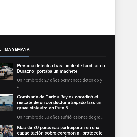
LTIMA SEMANA
Persona detenida tras incidente familiar en
Durazno; portaba un machete
Un hombre de 27 años permanece detenido y
a…
Comisaría de Carlos Reyles coordinó el
rescate de un conductor atrapado tras un
grave siniestro en Ruta 5
Un hombre de 63 años sufrió lesiones de gra…
Más de 80 personas participaron en una
capacitación sobre ceremonial, protocolo