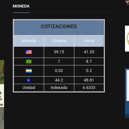
MONEDA
COTIZACIONES
Moneda
Compra
Venta
39.15
41.35
7
8.7
0.02
0.2
44.2
48.81
Unidad
Indexada
6.6333