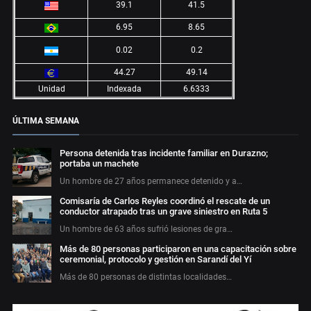
39.1
41.5
6.95
8.65
0.02
0.2
44.27
49.14
Unidad
Indexada
6.6333
ÚLTIMA SEMANA
Persona detenida tras incidente familiar en Durazno;
portaba un machete
Un hombre de 27 años permanece detenido y a…
Comisaría de Carlos Reyles coordinó el rescate de un
conductor atrapado tras un grave siniestro en Ruta 5
Un hombre de 63 años sufrió lesiones de gra…
Más de 80 personas participaron en una capacitación sobre
ceremonial, protocolo y gestión en Sarandí del Yí
Más de 80 personas de distintas localidades…