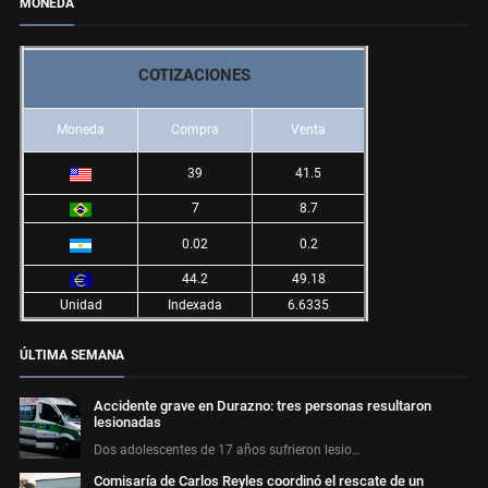
MONEDA
COTIZACIONES
Moneda
Compra
Venta
39
41.5
7
8.7
0.02
0.2
44.2
49.18
Unidad
Indexada
6.6335
ÚLTIMA SEMANA
Accidente grave en Durazno: tres personas resultaron
lesionadas
Dos adolescentes de 17 años sufrieron lesio…
Comisaría de Carlos Reyles coordinó el rescate de un