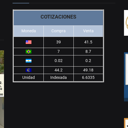
COTIZACIONES
Moneda
Compra
Venta
39
41.5
7
8.7
0.02
0.2
44.2
49.18
Unidad
Indexada
6.6335