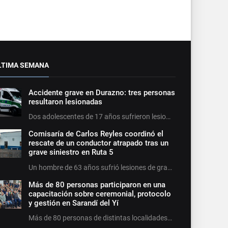
LTIMA SEMANA
Accidente grave en Durazno: tres personas
resultaron lesionadas
Dos adolescentes de 17 años sufrieron lesio…
Comisaría de Carlos Reyles coordinó el
rescate de un conductor atrapado tras un
grave siniestro en Ruta 5
Un hombre de 63 años sufrió lesiones de gra…
Más de 80 personas participaron en una
capacitación sobre ceremonial, protocolo
y gestión en Sarandí del Yí
Más de 80 personas de distintas localidades…