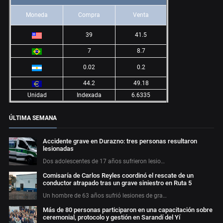
Moneda
Compra
Venta
39
41.5
7
8.7
0.02
0.2
44.2
49.18
Unidad
Indexada
6.6335
ÚLTIMA SEMANA
Accidente grave en Durazno: tres personas resultaron
lesionadas
Dos adolescentes de 17 años sufrieron lesio…
Comisaría de Carlos Reyles coordinó el rescate de un
conductor atrapado tras un grave siniestro en Ruta 5
Un hombre de 63 años sufrió lesiones de gra…
Más de 80 personas participaron en una capacitación sobre
ceremonial, protocolo y gestión en Sarandí del Yí