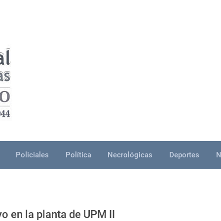
Policiales
Política
Necrológicas
Deportes
N
 en la planta de UPM II