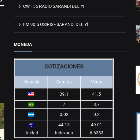
CW 155 RADIO SARANDÍ DEL YÍ
FM 90.5 OSIRIS - SARANDÍ DEL YÍ
MONEDA
COTIZACIONES
Moneda
Compra
Venta
39.1
41.5
7
8.7
0.02
0.2
44.15
49.01
Unidad
Indexada
6.6333