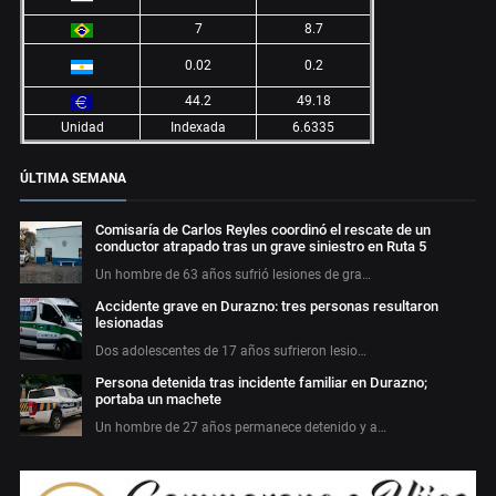
7
8.7
0.02
0.2
44.2
49.18
Unidad
Indexada
6.6335
ÚLTIMA SEMANA
Comisaría de Carlos Reyles coordinó el rescate de un
conductor atrapado tras un grave siniestro en Ruta 5
Un hombre de 63 años sufrió lesiones de gra…
Accidente grave en Durazno: tres personas resultaron
lesionadas
Dos adolescentes de 17 años sufrieron lesio…
Persona detenida tras incidente familiar en Durazno;
portaba un machete
Un hombre de 27 años permanece detenido y a…