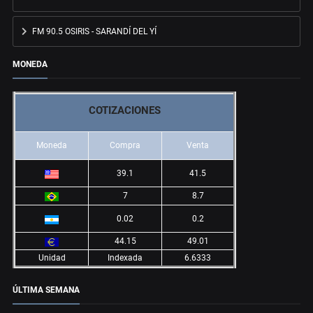
FM 90.5 OSIRIS - SARANDÍ DEL YÍ
MONEDA
COTIZACIONES
Moneda
Compra
Venta
39.1
41.5
7
8.7
0.02
0.2
44.15
49.01
Unidad
Indexada
6.6333
ÚLTIMA SEMANA