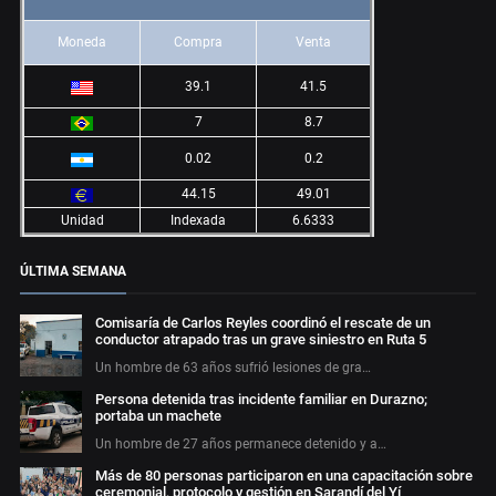
Moneda
Compra
Venta
39.1
41.5
7
8.7
0.02
0.2
44.15
49.01
Unidad
Indexada
6.6333
ÚLTIMA SEMANA
Comisaría de Carlos Reyles coordinó el rescate de un
conductor atrapado tras un grave siniestro en Ruta 5
Un hombre de 63 años sufrió lesiones de gra…
Persona detenida tras incidente familiar en Durazno;
portaba un machete
Un hombre de 27 años permanece detenido y a…
Más de 80 personas participaron en una capacitación sobre
ceremonial, protocolo y gestión en Sarandí del Yí