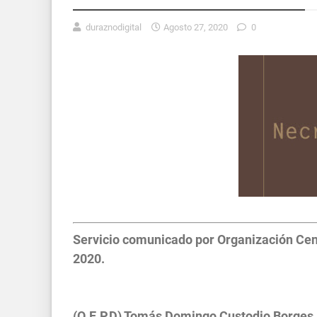
duraznodigital
Agosto 27, 2020
0
Servicio comunicado por Organización Cent
2020.
(Q.E.P.D) Tomás Domingo Custodio Borges