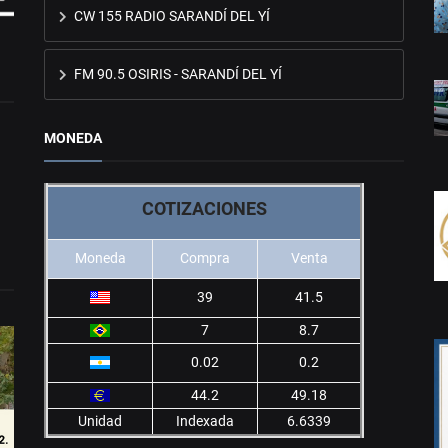
CW 155 RADIO SARANDÍ DEL YÍ
FM 90.5 OSIRIS - SARANDÍ DEL YÍ
MONEDA
COTIZACIONES
Moneda
Compra
Venta
39
41.5
7
8.7
0.02
0.2
44.2
49.18
Unidad
Indexada
6.6339