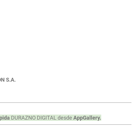
ÓN S.A.
pida
DURAZNO DIGITAL desde
AppGallery.