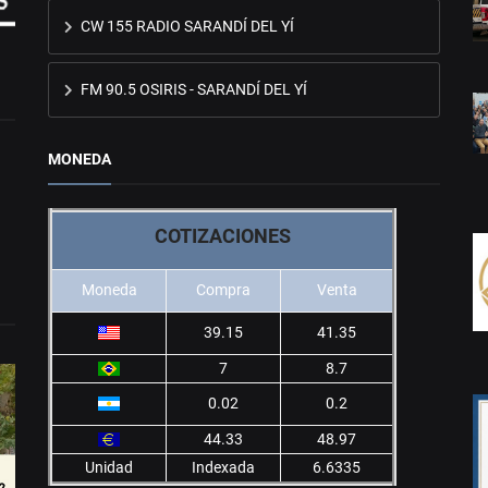
CW 155 RADIO SARANDÍ DEL YÍ
FM 90.5 OSIRIS - SARANDÍ DEL YÍ
MONEDA
COTIZACIONES
Moneda
Compra
Venta
39.15
41.35
7
8.7
0.02
0.2
44.33
48.97
Unidad
Indexada
6.6335