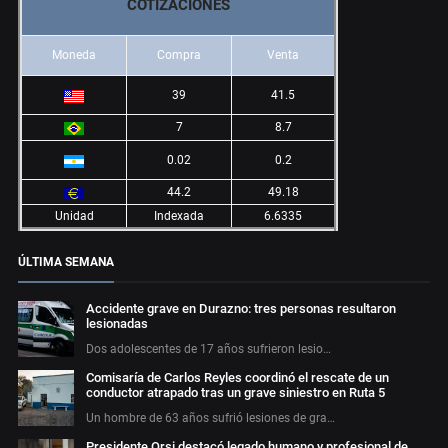
COTIZACIONES
Moneda
Compra
Venta
39
41.5
7
8.7
0.02
0.2
44.2
49.18
Unidad
Indexada
6.6335
ÚLTIMA SEMANA
Accidente grave en Durazno: tres personas resultaron
lesionadas
Dos adolescentes de 17 años sufrieron lesio…
Comisaría de Carlos Reyles coordinó el rescate de un
conductor atrapado tras un grave siniestro en Ruta 5
Un hombre de 63 años sufrió lesiones de gra…
Presidente Orsi destacó legado humano y profesional de