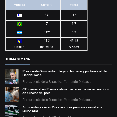
Moneda
Compra
Venta
39
41.5
7
8.7
0.02
0.2
44.2
49.18
Unidad
Indexada
6.6339
ÚLTIMA SEMANA
Presidente Orsi destacó legado humano y profesional de
Gabriel Rossi
El presidente de la República, Yamandú Orsi, as…
CTI neonatal en Rivera evitará traslados de recién nacidos
en el norte del país
El presidente de la República, Yamandú Orsi, par…
Accidente grave en Durazno: tres personas resultaron
lesionadas