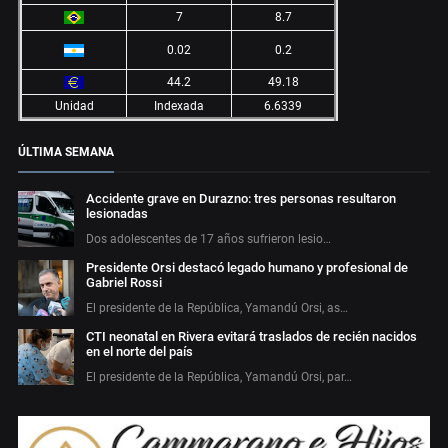
7
8.7
0.02
0.2
44.2
49.18
Unidad
Indexada
6.6339
ÚLTIMA SEMANA
Accidente grave en Durazno: tres personas resultaron
lesionadas
Dos adolescentes de 17 años sufrieron lesio…
Presidente Orsi destacó legado humano y profesional de
Gabriel Rossi
El presidente de la República, Yamandú Orsi, as…
CTI neonatal en Rivera evitará traslados de recién nacidos
en el norte del país
El presidente de la República, Yamandú Orsi, par…