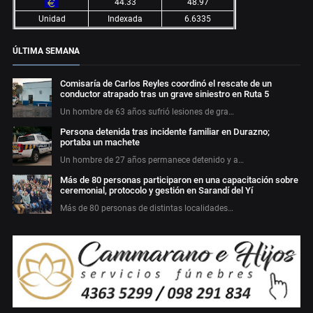
44.33
48.97
Unidad
Indexada
6.6335
ÚLTIMA SEMANA
Comisaría de Carlos Reyles coordinó el rescate de un
conductor atrapado tras un grave siniestro en Ruta 5
Un hombre de 63 años sufrió lesiones de gra…
Persona detenida tras incidente familiar en Durazno;
portaba un machete
Un hombre de 27 años permanece detenido y a…
Más de 80 personas participaron en una capacitación sobre
ceremonial, protocolo y gestión en Sarandí del Yí
Más de 80 personas de distintas localidades…