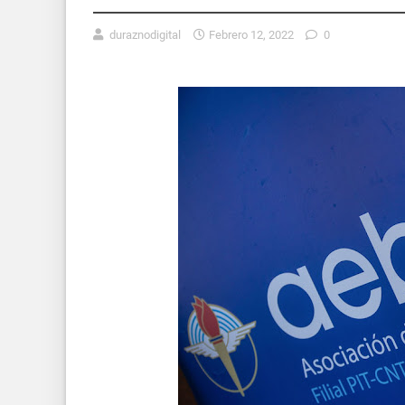
duraznodigital
Febrero 12, 2022
0