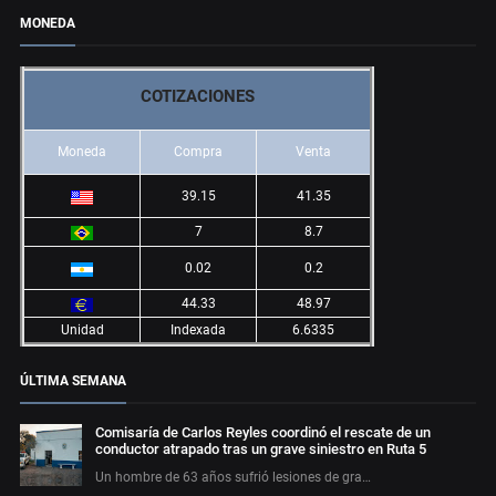
MONEDA
COTIZACIONES
Moneda
Compra
Venta
39.15
41.35
7
8.7
0.02
0.2
44.33
48.97
Unidad
Indexada
6.6335
ÚLTIMA SEMANA
Comisaría de Carlos Reyles coordinó el rescate de un
conductor atrapado tras un grave siniestro en Ruta 5
Un hombre de 63 años sufrió lesiones de gra…