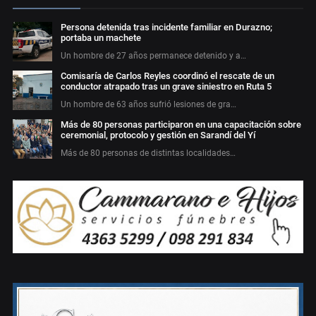
Persona detenida tras incidente familiar en Durazno;
portaba un machete
Un hombre de 27 años permanece detenido y a…
Comisaría de Carlos Reyles coordinó el rescate de un
conductor atrapado tras un grave siniestro en Ruta 5
Un hombre de 63 años sufrió lesiones de gra…
Más de 80 personas participaron en una capacitación sobre
ceremonial, protocolo y gestión en Sarandí del Yí
Más de 80 personas de distintas localidades…