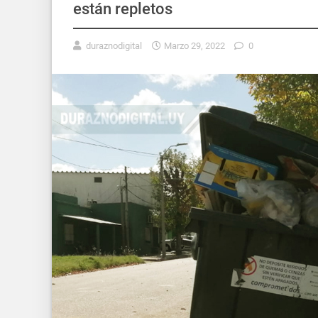
están repletos
duraznodigital
Marzo 29, 2022
0