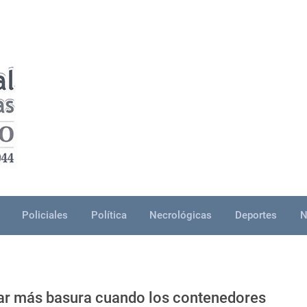
Policiales
Política
Necrológicas
Deportes
N
gar más basura cuando los contenedores