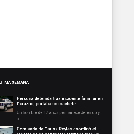
LTIMA SEMANA
Persona detenida tras incidente familiar en
Durazno; portaba un machete
Un hombre de 27 años permanece detenido y
a…
Comisaría de Carlos Reyles coordinó el