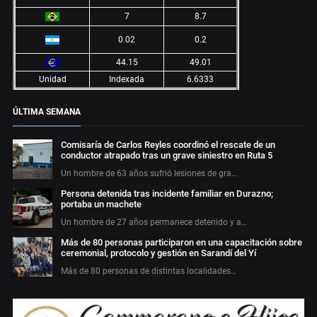
7
8.7
0.02
0.2
44.15
49.01
Unidad
Indexada
6.6333
ÚLTIMA SEMANA
Comisaría de Carlos Reyles coordinó el rescate de un
conductor atrapado tras un grave siniestro en Ruta 5
Un hombre de 63 años sufrió lesiones de gra…
Persona detenida tras incidente familiar en Durazno;
portaba un machete
Un hombre de 27 años permanece detenido y a…
Más de 80 personas participaron en una capacitación sobre
ceremonial, protocolo y gestión en Sarandí del Yí
Más de 80 personas de distintas localidades…