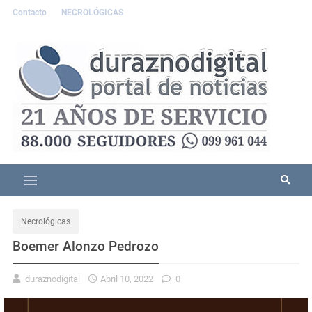
Contacto
NECROLÓGICAS
Necrológicas
Boemer Alonzo Pedrozo
duraznodigital
Abril 10, 2022
0