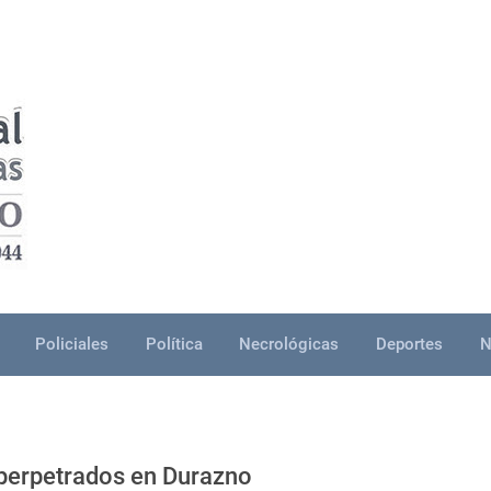
Policiales
Política
Necrológicas
Deportes
N
s perpetrados en Durazno