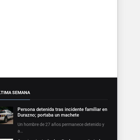
LTIMA SEMANA
Persona detenida tras incidente familiar en
Durazno; portaba un machete
Un hombre de 27 años permanece detenido y
a…