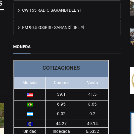
CW 155 RADIO SARANDÍ DEL YÍ
FM 90.5 OSIRIS - SARANDÍ DEL YÍ
MONEDA
COTIZACIONES
Moneda
Compra
Venta
39.1
41.5
6.95
8.65
0.02
0.2
44.27
49.14
Unidad
Indexada
6.6332