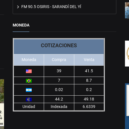
FM 90.5 OSIRIS - SARANDÍ DEL YÍ
MONEDA
COTIZACIONES
Moneda
Compra
Venta
39
41.5
7
8.7
0.02
0.2
44.2
49.18
Unidad
Indexada
6.6339