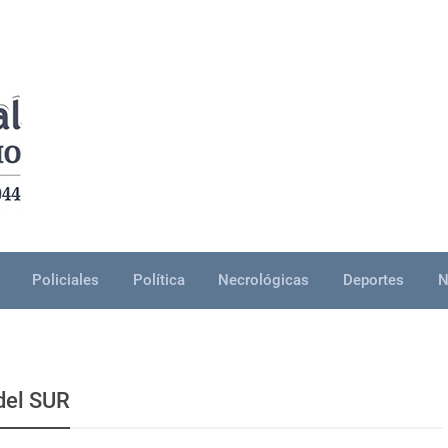
Policiales
Política
Necrológicas
Deportes
N
del SUR