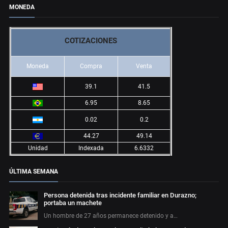
MONEDA
COTIZACIONES
Moneda
Compra
Venta
39.1
41.5
6.95
8.65
0.02
0.2
44.27
49.14
Unidad
Indexada
6.6332
ÚLTIMA SEMANA
Persona detenida tras incidente familiar en Durazno;
portaba un machete
Un hombre de 27 años permanece detenido y a…