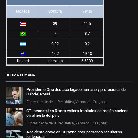
Moneda
Compra
Venta
39
41.5
7
8.7
0.02
0.2
44.2
49.18
Unidad
Indexada
6.6339
ÚLTIMA SEMANA
Presidente Orsi destacó legado humano y profesional de
Gabriel Rossi
El presidente de la República, Yamandú Orsi, as…
CTI neonatal en Rivera evitará traslados de recién nacidos
en el norte del país
El presidente de la República, Yamandú Orsi, par…
Accidente grave en Durazno: tres personas resultaron
lesionadas