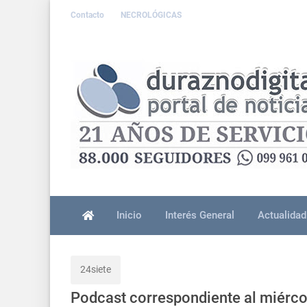
Contacto
NECROLÓGICAS
Inicio
Interés General
Actualidad
24siete
Podcast correspondiente al miérc