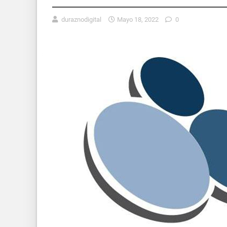
duraznodigital
Mayo 18, 2022
0