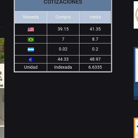
COTIZACIONES
Moneda
Compra
Venta
39.15
41.35
7
8.7
0.02
0.2
44.33
48.97
Unidad
Indexada
6.6335