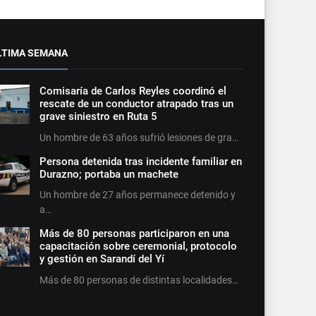
LTIMA SEMANA
Comisaría de Carlos Reyles coordinó el
rescate de un conductor atrapado tras un
grave siniestro en Ruta 5
Un hombre de 63 años sufrió lesiones de gra…
Persona detenida tras incidente familiar en
Durazno; portaba un machete
Un hombre de 27 años permanece detenido y
a…
Más de 80 personas participaron en una
capacitación sobre ceremonial, protocolo
y gestión en Sarandí del Yí
Más de 80 personas de distintas localidades…