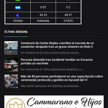
0.02
0.2
44.33
48.97
Unidad
Indexada
6.6335
ÚLTIMA SEMANA
Comisaría de Carlos Reyles coordinó el rescate de un
conductor atrapado tras un grave siniestro en Ruta 5
Un hombre de 63 años sufrió lesiones de gra…
Persona detenida tras incidente familiar en Durazno;
portaba un machete
Un hombre de 27 años permanece detenido y a…
Más de 80 personas participaron en una capacitación sobre
ceremonial, protocolo y gestión en Sarandí del Yí
Más de 80 personas de distintas localidades…