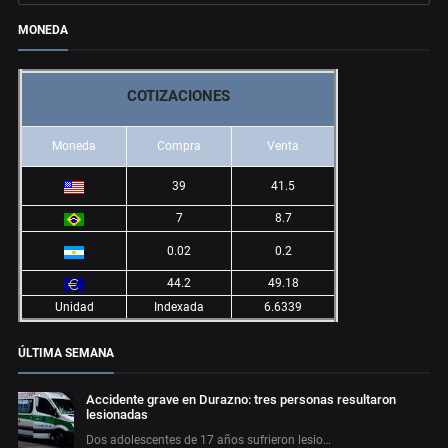
MONEDA
COTIZACIONES
Moneda
Compra
Venta
39
41.5
7
8.7
0.02
0.2
44.2
49.18
Unidad
Indexada
6.6339
ÚLTIMA SEMANA
Accidente grave en Durazno: tres personas resultaron
lesionadas
Dos adolescentes de 17 años sufrieron lesio…