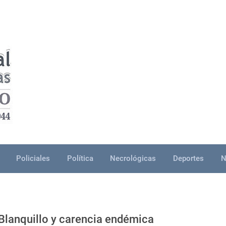
Policiales
Política
Necrológicas
Deportes
N
 Blanquillo y carencia endémica