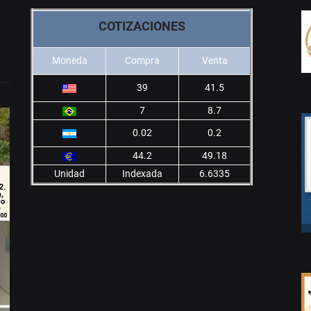
COTIZACIONES
Moneda
Compra
Venta
39
41.5
7
8.7
0.02
0.2
44.2
49.18
Unidad
Indexada
6.6335