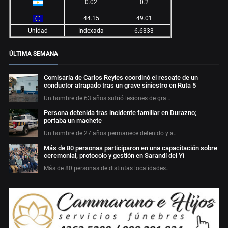
0.02
0.2
44.15
49.01
Unidad
Indexada
6.6333
ÚLTIMA SEMANA
Comisaría de Carlos Reyles coordinó el rescate de un
conductor atrapado tras un grave siniestro en Ruta 5
Un hombre de 63 años sufrió lesiones de gra…
Persona detenida tras incidente familiar en Durazno;
portaba un machete
Un hombre de 27 años permanece detenido y a…
Más de 80 personas participaron en una capacitación sobre
ceremonial, protocolo y gestión en Sarandí del Yí
Más de 80 personas de distintas localidades…