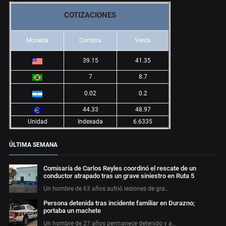
COTIZACIONES
Moneda
Compra
Venta
39.15
41.35
7
8.7
0.02
0.2
44.33
48.97
Unidad
Indexada
6.6335
ÚLTIMA SEMANA
Comisaría de Carlos Reyles coordinó el rescate de un
conductor atrapado tras un grave siniestro en Ruta 5
Un hombre de 63 años sufrió lesiones de gra…
Persona detenida tras incidente familiar en Durazno;
portaba un machete
Un hombre de 27 años permanece detenido y a…