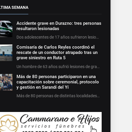
LTIMA SEMANA
Accidente grave en Durazno: tres personas
resultaron lesionadas
Dos adolescentes de 17 años sufrieron lesio…
Comisaría de Carlos Reyles coordinó el
rescate de un conductor atrapado tras un
grave siniestro en Ruta 5
Un hombre de 63 años sufrió lesiones de gra…
Más de 80 personas participaron en una
capacitación sobre ceremonial, protocolo
y gestión en Sarandí del Yí
Más de 80 personas de distintas localidades…