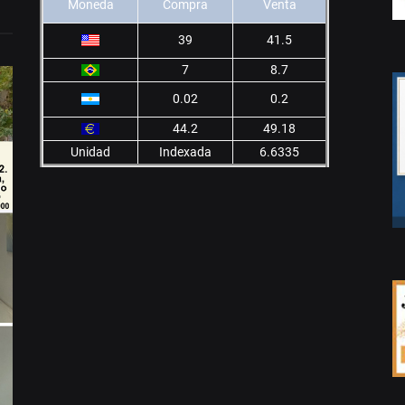
Moneda
Compra
Venta
39
41.5
7
8.7
0.02
0.2
44.2
49.18
Unidad
Indexada
6.6335