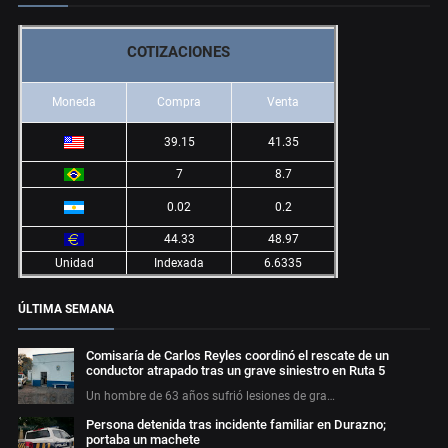
COTIZACIONES
Moneda
Compra
Venta
39.15
41.35
7
8.7
0.02
0.2
44.33
48.97
Unidad
Indexada
6.6335
ÚLTIMA SEMANA
Comisaría de Carlos Reyles coordinó el rescate de un
conductor atrapado tras un grave siniestro en Ruta 5
Un hombre de 63 años sufrió lesiones de gra…
Persona detenida tras incidente familiar en Durazno;
portaba un machete