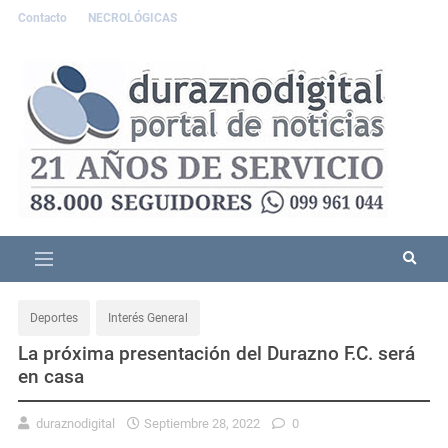
Contacto
NECROLÓGICAS
Deportes
Interés General
La próxima presentación del Durazno F.C. será
en casa
duraznodigital
Septiembre 28, 2022
0