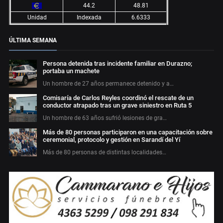
44.2
48.81
Unidad
Indexada
6.6333
ÚLTIMA SEMANA
Persona detenida tras incidente familiar en Durazno;
portaba un machete
Un hombre de 27 años permanece detenido y a…
Comisaría de Carlos Reyles coordinó el rescate de un
conductor atrapado tras un grave siniestro en Ruta 5
Un hombre de 63 años sufrió lesiones de gra…
Más de 80 personas participaron en una capacitación sobre
ceremonial, protocolo y gestión en Sarandí del Yí
Más de 80 personas de distintas localidades…