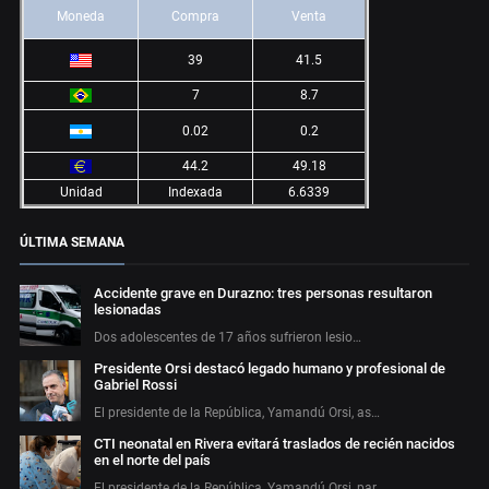
Moneda
Compra
Venta
39
41.5
7
8.7
0.02
0.2
44.2
49.18
Unidad
Indexada
6.6339
ÚLTIMA SEMANA
Accidente grave en Durazno: tres personas resultaron
lesionadas
Dos adolescentes de 17 años sufrieron lesio…
Presidente Orsi destacó legado humano y profesional de
Gabriel Rossi
El presidente de la República, Yamandú Orsi, as…
CTI neonatal en Rivera evitará traslados de recién nacidos
en el norte del país
El presidente de la República, Yamandú Orsi, par…