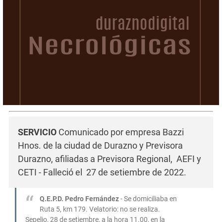
SERVICIO
Comunicado por empresa Bazzi
Hnos. de la ciudad de Durazno y Previsora
Durazno, afiliadas a Previsora Regional, AEFI y
CETI - Falleció el 27 de setiembre de 2022.
Q.E.P.D.
Pedro Fernánde
z
- Se domiciliaba en
Ruta 5, km 179. Velatorio: no se realiza.
Sepelio, 28 de setiembre, a la hora 11.00, en la