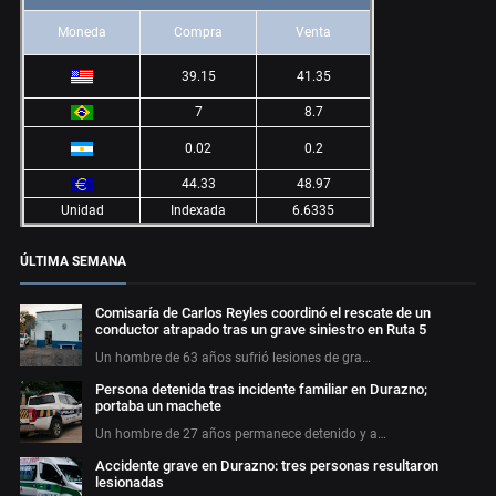
Moneda
Compra
Venta
39.15
41.35
7
8.7
0.02
0.2
44.33
48.97
Unidad
Indexada
6.6335
ÚLTIMA SEMANA
Comisaría de Carlos Reyles coordinó el rescate de un
conductor atrapado tras un grave siniestro en Ruta 5
Un hombre de 63 años sufrió lesiones de gra…
Persona detenida tras incidente familiar en Durazno;
portaba un machete
Un hombre de 27 años permanece detenido y a…
Accidente grave en Durazno: tres personas resultaron
lesionadas