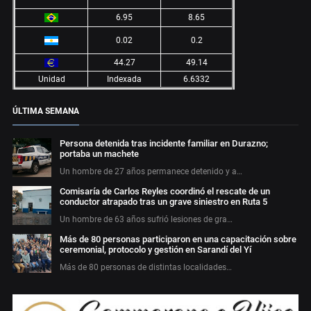
6.95
8.65
0.02
0.2
44.27
49.14
Unidad
Indexada
6.6332
ÚLTIMA SEMANA
Persona detenida tras incidente familiar en Durazno;
portaba un machete
Un hombre de 27 años permanece detenido y a…
Comisaría de Carlos Reyles coordinó el rescate de un
conductor atrapado tras un grave siniestro en Ruta 5
Un hombre de 63 años sufrió lesiones de gra…
Más de 80 personas participaron en una capacitación sobre
ceremonial, protocolo y gestión en Sarandí del Yí
Más de 80 personas de distintas localidades…