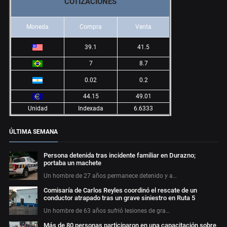
COTIZACIONES
Moneda
Compra
Venta
39.1
41.5
7
8.7
0.02
0.2
44.15
49.01
Unidad
Indexada
6.6333
ÚLTIMA SEMANA
Persona detenida tras incidente familiar en Durazno;
portaba un machete
Un hombre de 27 años permanece detenido y a…
Comisaría de Carlos Reyles coordinó el rescate de un
conductor atrapado tras un grave siniestro en Ruta 5
Un hombre de 63 años sufrió lesiones de gra…
Más de 80 personas participaron en una capacitación sobre