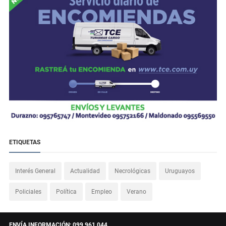
ETIQUETAS
Interés General
Actualidad
Necrológicas
Uruguayos
Policiales
Política
Empleo
Verano
ENVÍA INFORMACIÓN: 099 961 044